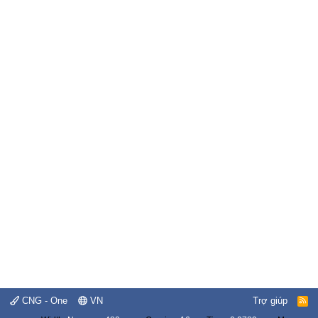
CNG - One
VN
Trợ giúp
R
S