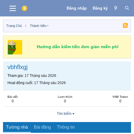
Đăng nhập
Đăng ký
Trang Chủ
Thành Viên
Hướng dẫn kiếm tiền đơn giản miễn phí
vbhflxgj
Tham gia
17 Tháng sáu 2026
Hoạt động cuối
17 Tháng sáu 2026
Bài viết
Lượt thích
VNB Token
0
0
0
Tìm kiếm
Tường nhà
Bài đăng
Thông tin