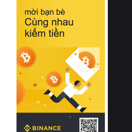
biệt từ bề mặt vải mềm mịn, khả năng
thoáng khí tuyệt vời cho đến độ đàn
hồi chuẩn xác của phần đệm nâng đỡ
cột sống.
Bên cạnh đó, việc lựa chọn các dòng
sản phẩm đạt chuẩn chất lượng quốc
tế còn giúp ngăn ngừa tình trạng kích
ứng da, hạn chế sự phát triển của vi
khuẩn và nấm mốc trong điều kiện
thời tiết nóng ẩm. Bạn có thể tìm hiểu
thêm các nghiên cứu khoa học về tác
động của giấc ngủ và môi trường
phòng ngủ đối với sức khỏe con
người tại Sleep Foundation (External
Link) để có cái nhìn toàn diện hơn.
2. Các tiêu chí vàng khi lựa chọn
chăn ga gối đệm cao cấp cho phòng
ngủ
Để sở hữu một bộ chăn ga gối đệm
cao cấp hoàn hảo cả về thẩm mỹ lẫn
công năng, người tiêu dùng cần cân
nhắc kỹ lưỡng các tiêu chí quan trọng