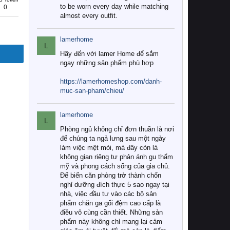
to be worn every day while matching
0
almost every outfit.
lamerhome
L
Hãy đến với lamer Home để sắm
ngay những sản phẩm phù hợp
https://lamerhomeshop.com/danh-
muc-san-pham/chieu/
lamerhome
L
Phòng ngủ không chỉ đơn thuần là nơi
để chúng ta ngả lưng sau một ngày
làm việc mệt mỏi, mà đây còn là
không gian riêng tư phản ánh gu thẩm
mỹ và phong cách sống của gia chủ.
Để biến căn phòng trở thành chốn
nghỉ dưỡng đích thực 5 sao ngay tại
nhà, việc đầu tư vào các bộ sản
phẩm chăn ga gối đệm cao cấp là
điều vô cùng cần thiết. Những sản
phẩm này không chỉ mang lại cảm