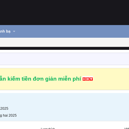
nh bạ
n kiếm tiền đơn giản miễn phí
 2025
g hai 2025
Lượt thích
VN