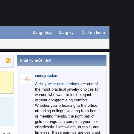
Đăng nhập
Đăng ký
Tìm kiếm
Nhật ký mới nhất
siriusjewelers
Binance
MEXC
A
daily wear gold earrings
are one of
the most practical jewelry choices for
women who want to look elegant
without compromising comfort.
Whether you're heading to the office,
attending college, working from home,
or meeting friends, the right pair of
gold earrings can complete your look
effortlessly. Lightweight, durable, and
timeless, these earrings are designed
B Token