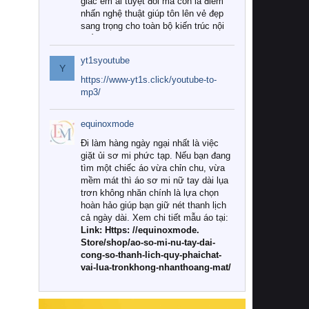
giác êm ái tuyệt đối mà còn là điểm
nhấn nghệ thuật giúp tôn lên vẻ đẹp
sang trọng cho toàn bộ kiến trúc nội
thất.
yt1syoutube
Tuy nhiên, giữa thị trường đa dạng
Y
với vô vàn thương hiệu và mẫu mã
https://www-yt1s.click/youtube-to-
như hiện nay, làm thế nào để chọn
mp3/
được những bộ chăn ga gối đệm cao
cấp thực sự chất lượng, phù hợp với
equinoxmode
khí hậu và nhu cầu sử dụng của gia
đình? Hãy cùng chúng tôi đi tìm lời
Đi làm hàng ngày ngại nhất là việc
giải đáp chi tiết qua bài viết dưới đây.
giặt ủi sơ mi phức tạp. Nếu bạn đang
tìm một chiếc áo vừa chỉn chu, vừa
1. Tại sao các gia đình hiện đại lại ưa
mềm mát thì áo sơ mi nữ tay dài lụa
chuộng chăn ga gối đệm cao cấp?
trơn không nhăn chính là lựa chọn
hoàn hảo giúp bạn giữ nét thanh lịch
Khác với các dòng sản phẩm thông
cả ngày dài. Xem chi tiết mẫu áo tại:
thường, những bộ chăn ga gối đệm
Link: Https: //equinoxmode.
cao cấp trải qua quy trình sản xuất
Store/shop/ao-so-mi-nu-tay-dai-
nghiêm ngặt từ khâu chọn lọc nguyên
cong-so-thanh-lich-quy-phaichat-
liệu tự nhiên đến công nghệ dệt
vai-lua-tronkhong-nhanthoang-mat/
nhuộm hiện đại không chứa hóa chất
độc hại. Khi sử dụng dòng sản phẩm
này, bạn sẽ cảm nhận rõ rệt sự khác