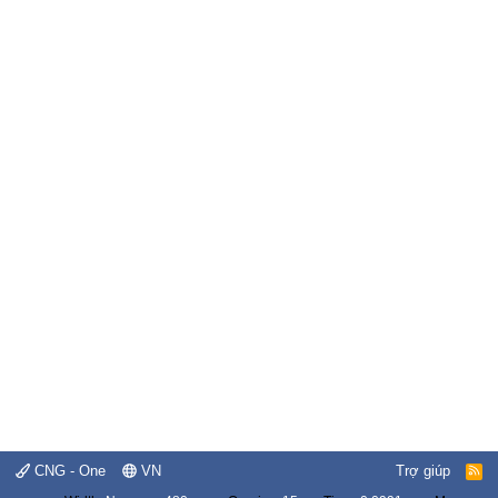
CNG - One
VN
Trợ giúp
R
S