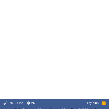
CNG - One
VN
Trợ giúp
R
S