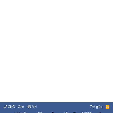
CNG - One
VN
Trợ giúp
R
S