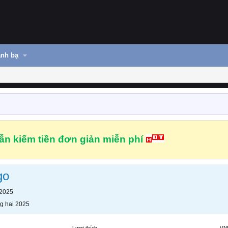
nh bạ
n kiếm tiền đơn giản miễn phí
go
 2025
g hai 2025
Lượt thích
VN