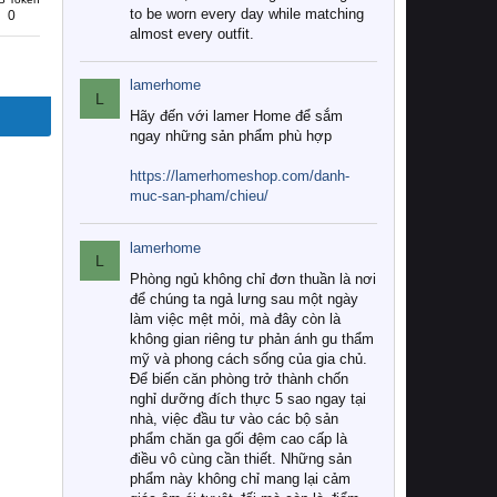
to be worn every day while matching
0
almost every outfit.
lamerhome
L
Hãy đến với lamer Home để sắm
ngay những sản phẩm phù hợp
https://lamerhomeshop.com/danh-
muc-san-pham/chieu/
lamerhome
L
Phòng ngủ không chỉ đơn thuần là nơi
để chúng ta ngả lưng sau một ngày
làm việc mệt mỏi, mà đây còn là
không gian riêng tư phản ánh gu thẩm
mỹ và phong cách sống của gia chủ.
Để biến căn phòng trở thành chốn
nghỉ dưỡng đích thực 5 sao ngay tại
nhà, việc đầu tư vào các bộ sản
phẩm chăn ga gối đệm cao cấp là
điều vô cùng cần thiết. Những sản
phẩm này không chỉ mang lại cảm