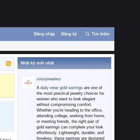
Đăng nhập
Đăng ký
Tìm kiếm
Nhật ký mới nhất
siriusjewelers
Binance
MEXC
A
daily wear gold earrings
are one of
the most practical jewelry choices for
women who want to look elegant
without compromising comfort.
Whether you're heading to the office,
attending college, working from home,
or meeting friends, the right pair of
gold earrings can complete your look
effortlessly. Lightweight, durable, and
timeless, these earrings are designed
B Token