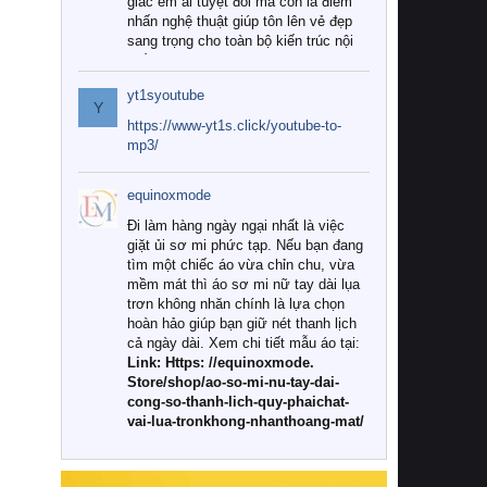
giác êm ái tuyệt đối mà còn là điểm
nhấn nghệ thuật giúp tôn lên vẻ đẹp
sang trọng cho toàn bộ kiến trúc nội
thất.
yt1syoutube
Tuy nhiên, giữa thị trường đa dạng
Y
với vô vàn thương hiệu và mẫu mã
https://www-yt1s.click/youtube-to-
như hiện nay, làm thế nào để chọn
mp3/
được những bộ chăn ga gối đệm cao
cấp thực sự chất lượng, phù hợp với
equinoxmode
khí hậu và nhu cầu sử dụng của gia
đình? Hãy cùng chúng tôi đi tìm lời
Đi làm hàng ngày ngại nhất là việc
giải đáp chi tiết qua bài viết dưới đây.
giặt ủi sơ mi phức tạp. Nếu bạn đang
tìm một chiếc áo vừa chỉn chu, vừa
1. Tại sao các gia đình hiện đại lại ưa
mềm mát thì áo sơ mi nữ tay dài lụa
chuộng chăn ga gối đệm cao cấp?
trơn không nhăn chính là lựa chọn
hoàn hảo giúp bạn giữ nét thanh lịch
Khác với các dòng sản phẩm thông
cả ngày dài. Xem chi tiết mẫu áo tại:
thường, những bộ chăn ga gối đệm
Link: Https: //equinoxmode.
cao cấp trải qua quy trình sản xuất
Store/shop/ao-so-mi-nu-tay-dai-
nghiêm ngặt từ khâu chọn lọc nguyên
cong-so-thanh-lich-quy-phaichat-
liệu tự nhiên đến công nghệ dệt
vai-lua-tronkhong-nhanthoang-mat/
nhuộm hiện đại không chứa hóa chất
độc hại. Khi sử dụng dòng sản phẩm
này, bạn sẽ cảm nhận rõ rệt sự khác