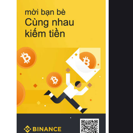
biệt từ bề mặt vải mềm mịn, khả năng
thoáng khí tuyệt vời cho đến độ đàn
hồi chuẩn xác của phần đệm nâng đỡ
cột sống.
Bên cạnh đó, việc lựa chọn các dòng
sản phẩm đạt chuẩn chất lượng quốc
tế còn giúp ngăn ngừa tình trạng kích
ứng da, hạn chế sự phát triển của vi
khuẩn và nấm mốc trong điều kiện
thời tiết nóng ẩm. Bạn có thể tìm hiểu
thêm các nghiên cứu khoa học về tác
động của giấc ngủ và môi trường
phòng ngủ đối với sức khỏe con
người tại Sleep Foundation (External
Link) để có cái nhìn toàn diện hơn.
2. Các tiêu chí vàng khi lựa chọn
chăn ga gối đệm cao cấp cho phòng
ngủ
Để sở hữu một bộ chăn ga gối đệm
cao cấp hoàn hảo cả về thẩm mỹ lẫn
công năng, người tiêu dùng cần cân
nhắc kỹ lưỡng các tiêu chí quan trọng