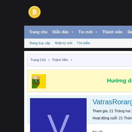
Trang chủ
Diễn đàn
Tin mới
Thành viên
Da
Đang truy cập
Nhật ký mới
Tìm kiếm
Trang Chủ
Thành Viên
Hướng dẫ
VatrasRorar
V
Tham gia
21 Tháng hai
Hoạt động cuối
21 Thán
Bài viết