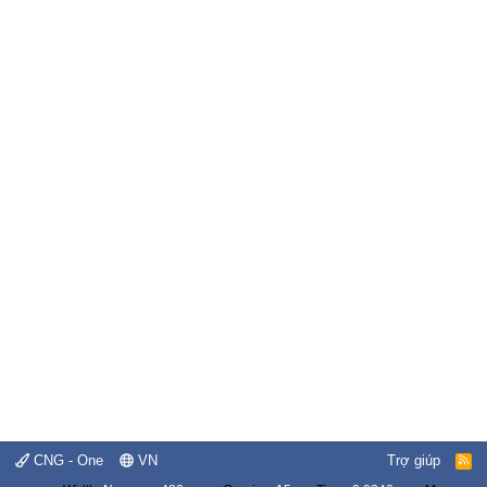
CNG - One
VN
Trợ giúp
R
S