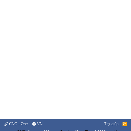
CNG - One
VN
Trợ giúp
R
S