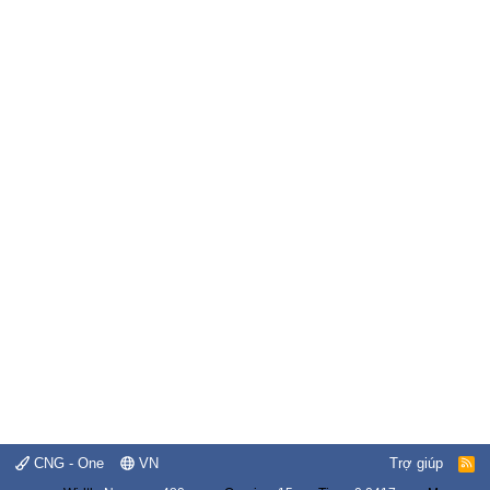
CNG - One
VN
Trợ giúp
R
S