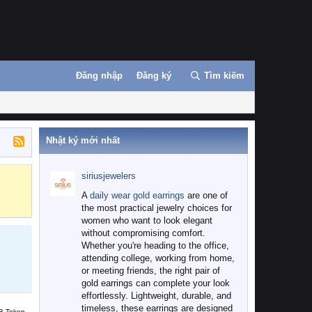
Đăng nhập
Đăng ký
Tìm kiếm
Nhật ký mới nhất
siriusjewelers
Binance
MEXC
A
daily wear gold earrings
are one of
the most practical jewelry choices for
women who want to look elegant
without compromising comfort.
Whether you're heading to the office,
attending college, working from home,
or meeting friends, the right pair of
gold earrings can complete your look
effortlessly. Lightweight, durable, and
timeless, these earrings are designed
B Token