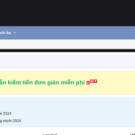
nh bạ
n kiếm tiền đơn giản miễn phí
i 2024
g mười 2024
Lượt thích
VN