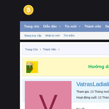
Trang chủ
Diễn đàn
Tin mới
Thành viên
Da
Đang truy cập
Nhật ký mới
Tìm kiếm
Trang Chủ
Thành Viên
Hướng dẫ
VatrasLadiali
V
Tham gia
13 Tháng mườ
Hoạt động cuối
13 Thán
Bài viết