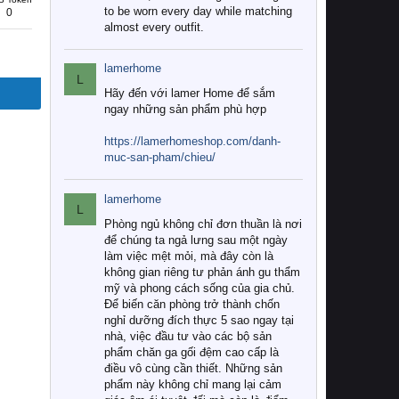
to be worn every day while matching
0
almost every outfit.
lamerhome
L
Hãy đến với lamer Home để sắm
ngay những sản phẩm phù hợp
https://lamerhomeshop.com/danh-
muc-san-pham/chieu/
lamerhome
L
Phòng ngủ không chỉ đơn thuần là nơi
để chúng ta ngả lưng sau một ngày
làm việc mệt mỏi, mà đây còn là
không gian riêng tư phản ánh gu thẩm
mỹ và phong cách sống của gia chủ.
Để biến căn phòng trở thành chốn
nghỉ dưỡng đích thực 5 sao ngay tại
nhà, việc đầu tư vào các bộ sản
phẩm chăn ga gối đệm cao cấp là
điều vô cùng cần thiết. Những sản
phẩm này không chỉ mang lại cảm