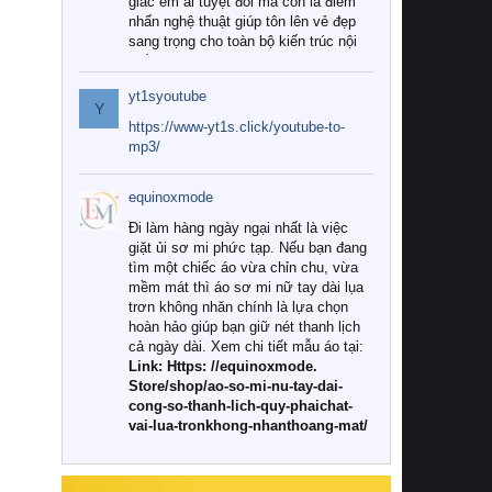
giác êm ái tuyệt đối mà còn là điểm
nhấn nghệ thuật giúp tôn lên vẻ đẹp
sang trọng cho toàn bộ kiến trúc nội
thất.
yt1syoutube
Tuy nhiên, giữa thị trường đa dạng
Y
với vô vàn thương hiệu và mẫu mã
https://www-yt1s.click/youtube-to-
như hiện nay, làm thế nào để chọn
mp3/
được những bộ chăn ga gối đệm cao
cấp thực sự chất lượng, phù hợp với
equinoxmode
khí hậu và nhu cầu sử dụng của gia
đình? Hãy cùng chúng tôi đi tìm lời
Đi làm hàng ngày ngại nhất là việc
giải đáp chi tiết qua bài viết dưới đây.
giặt ủi sơ mi phức tạp. Nếu bạn đang
tìm một chiếc áo vừa chỉn chu, vừa
1. Tại sao các gia đình hiện đại lại ưa
mềm mát thì áo sơ mi nữ tay dài lụa
chuộng chăn ga gối đệm cao cấp?
trơn không nhăn chính là lựa chọn
hoàn hảo giúp bạn giữ nét thanh lịch
Khác với các dòng sản phẩm thông
cả ngày dài. Xem chi tiết mẫu áo tại:
thường, những bộ chăn ga gối đệm
Link: Https: //equinoxmode.
cao cấp trải qua quy trình sản xuất
Store/shop/ao-so-mi-nu-tay-dai-
nghiêm ngặt từ khâu chọn lọc nguyên
cong-so-thanh-lich-quy-phaichat-
liệu tự nhiên đến công nghệ dệt
vai-lua-tronkhong-nhanthoang-mat/
nhuộm hiện đại không chứa hóa chất
độc hại. Khi sử dụng dòng sản phẩm
này, bạn sẽ cảm nhận rõ rệt sự khác