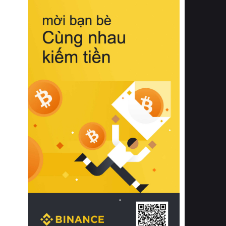
biệt từ bề mặt vải mềm mịn, khả năng
thoáng khí tuyệt vời cho đến độ đàn
hồi chuẩn xác của phần đệm nâng đỡ
cột sống.
Bên cạnh đó, việc lựa chọn các dòng
sản phẩm đạt chuẩn chất lượng quốc
tế còn giúp ngăn ngừa tình trạng kích
ứng da, hạn chế sự phát triển của vi
khuẩn và nấm mốc trong điều kiện
thời tiết nóng ẩm. Bạn có thể tìm hiểu
thêm các nghiên cứu khoa học về tác
động của giấc ngủ và môi trường
phòng ngủ đối với sức khỏe con
người tại Sleep Foundation (External
Link) để có cái nhìn toàn diện hơn.
2. Các tiêu chí vàng khi lựa chọn
chăn ga gối đệm cao cấp cho phòng
ngủ
Để sở hữu một bộ chăn ga gối đệm
cao cấp hoàn hảo cả về thẩm mỹ lẫn
công năng, người tiêu dùng cần cân
nhắc kỹ lưỡng các tiêu chí quan trọng