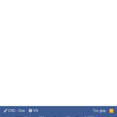
CNG - One
VN
Trợ giúp
R
S