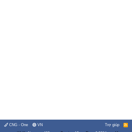
CNG - One
VN
Trợ giúp
R
S