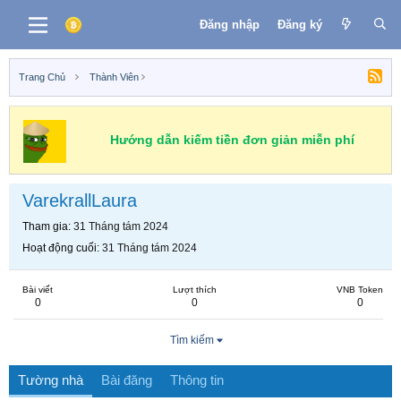
Đăng nhập
Đăng ký
Trang Chủ
Thành Viên
Hướng dẫn kiếm tiền đơn giản miễn phí
VarekrallLaura
Tham gia
31 Tháng tám 2024
Hoạt động cuối
31 Tháng tám 2024
Bài viết
Lượt thích
VNB Token
0
0
0
Tìm kiếm
Tường nhà
Bài đăng
Thông tin