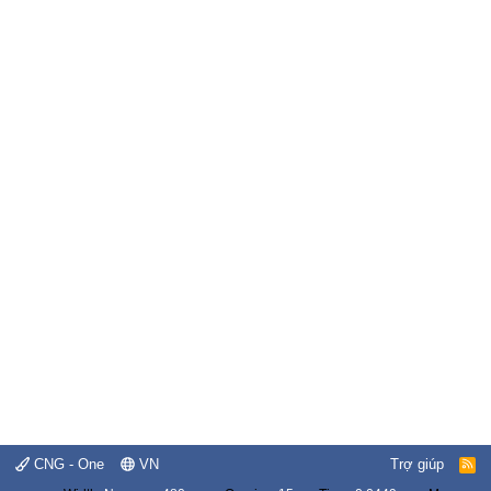
CNG - One
VN
Trợ giúp
R
S