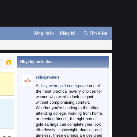
Đăng nhập
Đăng ký
Tìm kiếm
Nhật ký mới nhất
siriusjewelers
Binance
MEXC
A
daily wear gold earrings
are one of
the most practical jewelry choices for
women who want to look elegant
without compromising comfort.
Whether you're heading to the office,
attending college, working from home,
or meeting friends, the right pair of
gold earrings can complete your look
effortlessly. Lightweight, durable, and
timeless, these earrings are designed
B Token