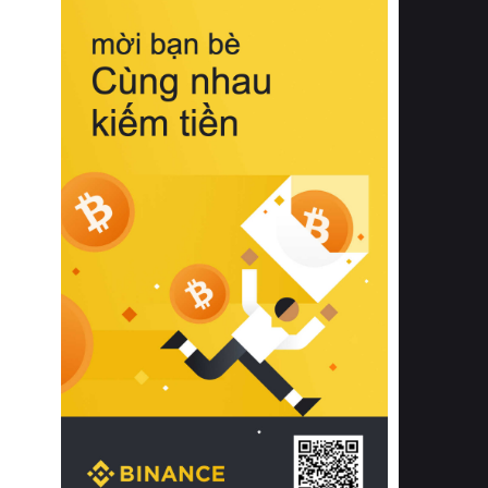
biệt từ bề mặt vải mềm mịn, khả năng
thoáng khí tuyệt vời cho đến độ đàn
hồi chuẩn xác của phần đệm nâng đỡ
cột sống.
Bên cạnh đó, việc lựa chọn các dòng
sản phẩm đạt chuẩn chất lượng quốc
tế còn giúp ngăn ngừa tình trạng kích
ứng da, hạn chế sự phát triển của vi
khuẩn và nấm mốc trong điều kiện
thời tiết nóng ẩm. Bạn có thể tìm hiểu
thêm các nghiên cứu khoa học về tác
động của giấc ngủ và môi trường
phòng ngủ đối với sức khỏe con
người tại Sleep Foundation (External
Link) để có cái nhìn toàn diện hơn.
2. Các tiêu chí vàng khi lựa chọn
chăn ga gối đệm cao cấp cho phòng
ngủ
Để sở hữu một bộ chăn ga gối đệm
cao cấp hoàn hảo cả về thẩm mỹ lẫn
công năng, người tiêu dùng cần cân
nhắc kỹ lưỡng các tiêu chí quan trọng