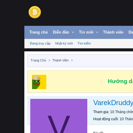
Trang chủ
Diễn đàn
Tin mới
Thành viên
Da
Đang truy cập
Nhật ký mới
Tìm kiếm
Trang Chủ
Thành Viên
Hướng dẫ
VarekDrudd
V
Tham gia
10 Tháng chí
Hoạt động cuối
10 Thán
Bài viết