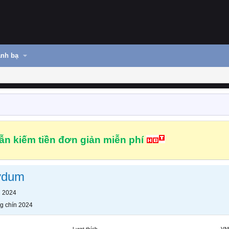
nh bạ
n kiếm tiền đơn giản miễn phí
ydum
n 2024
g chín 2024
Lượt thích
VN