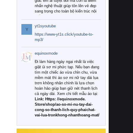
giác êm ái tuyệt đối mà còn là điểm
nhấn nghệ thuật giúp tôn lên vẻ đẹp
sang trọng cho toàn bộ kiến trúc nội
thất.
yt1syoutube
Tuy nhiên, giữa thị trường đa dạng
Y
với vô vàn thương hiệu và mẫu mã
https://www-yt1s.click/youtube-to-
như hiện nay, làm thế nào để chọn
mp3/
được những bộ chăn ga gối đệm cao
cấp thực sự chất lượng, phù hợp với
equinoxmode
khí hậu và nhu cầu sử dụng của gia
đình? Hãy cùng chúng tôi đi tìm lời
Đi làm hàng ngày ngại nhất là việc
giải đáp chi tiết qua bài viết dưới đây.
giặt ủi sơ mi phức tạp. Nếu bạn đang
tìm một chiếc áo vừa chỉn chu, vừa
1. Tại sao các gia đình hiện đại lại ưa
mềm mát thì áo sơ mi nữ tay dài lụa
chuộng chăn ga gối đệm cao cấp?
trơn không nhăn chính là lựa chọn
hoàn hảo giúp bạn giữ nét thanh lịch
Khác với các dòng sản phẩm thông
cả ngày dài. Xem chi tiết mẫu áo tại:
thường, những bộ chăn ga gối đệm
Link: Https: //equinoxmode.
cao cấp trải qua quy trình sản xuất
Store/shop/ao-so-mi-nu-tay-dai-
nghiêm ngặt từ khâu chọn lọc nguyên
cong-so-thanh-lich-quy-phaichat-
liệu tự nhiên đến công nghệ dệt
vai-lua-tronkhong-nhanthoang-mat/
nhuộm hiện đại không chứa hóa chất
độc hại. Khi sử dụng dòng sản phẩm
này, bạn sẽ cảm nhận rõ rệt sự khác