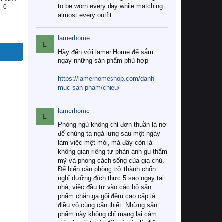
to be worn every day while matching
0
almost every outfit.
lamerhome
L
Hãy đến với lamer Home để sắm
ngay những sản phẩm phù hợp
https://lamerhomeshop.com/danh-
muc-san-pham/chieu/
lamerhome
L
Phòng ngủ không chỉ đơn thuần là nơi
để chúng ta ngả lưng sau một ngày
làm việc mệt mỏi, mà đây còn là
không gian riêng tư phản ánh gu thẩm
mỹ và phong cách sống của gia chủ.
Để biến căn phòng trở thành chốn
nghỉ dưỡng đích thực 5 sao ngay tại
nhà, việc đầu tư vào các bộ sản
phẩm chăn ga gối đệm cao cấp là
điều vô cùng cần thiết. Những sản
phẩm này không chỉ mang lại cảm