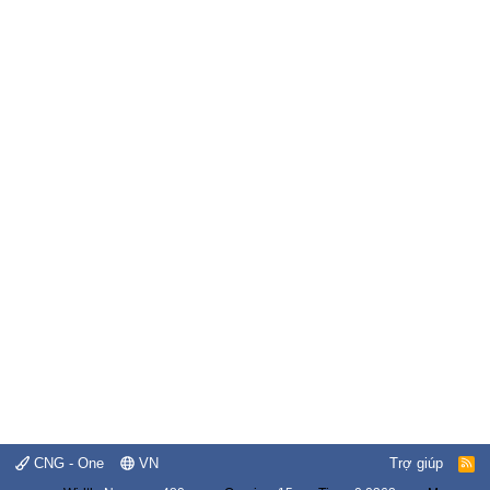
CNG - One
VN
Trợ giúp
R
S