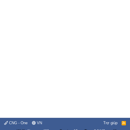
CNG - One
VN
Trợ giúp
R
S