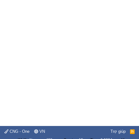
CNG - One
VN
Trợ giúp
R
S