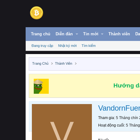
Trang chủ
Diễn đàn
Tin mới
Thành viên
Da
Đang truy cập
Nhật ký mới
Tìm kiếm
Trang Chủ
Thành Viên
Hướng dẫ
VandornFue
V
Tham gia
5 Tháng chín
Hoạt động cuối
5 Tháng
Bài viết