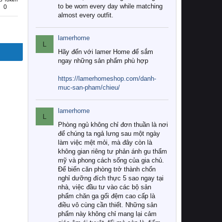
to be worn every day while matching
0
almost every outfit.
lamerhome
L
Hãy đến với lamer Home để sắm
ngay những sản phẩm phù hợp
https://lamerhomeshop.com/danh-
muc-san-pham/chieu/
lamerhome
L
Phòng ngủ không chỉ đơn thuần là nơi
để chúng ta ngả lưng sau một ngày
làm việc mệt mỏi, mà đây còn là
không gian riêng tư phản ánh gu thẩm
mỹ và phong cách sống của gia chủ.
Để biến căn phòng trở thành chốn
nghỉ dưỡng đích thực 5 sao ngay tại
nhà, việc đầu tư vào các bộ sản
phẩm chăn ga gối đệm cao cấp là
điều vô cùng cần thiết. Những sản
phẩm này không chỉ mang lại cảm