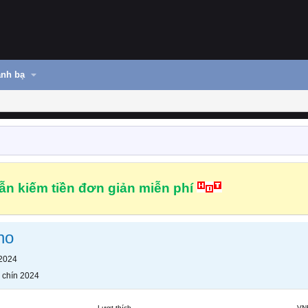
nh bạ
n kiếm tiền đơn giản miễn phí
no
 2024
 chín 2024
Lượt thích
VN