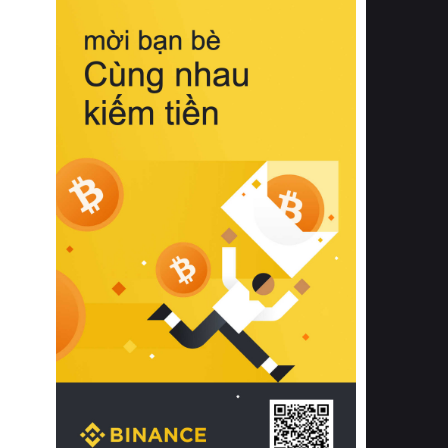
biệt từ bề mặt vải mềm mịn, khả năng
thoáng khí tuyệt vời cho đến độ đàn
hồi chuẩn xác của phần đệm nâng đỡ
cột sống.
Bên cạnh đó, việc lựa chọn các dòng
sản phẩm đạt chuẩn chất lượng quốc
tế còn giúp ngăn ngừa tình trạng kích
ứng da, hạn chế sự phát triển của vi
khuẩn và nấm mốc trong điều kiện
thời tiết nóng ẩm. Bạn có thể tìm hiểu
thêm các nghiên cứu khoa học về tác
động của giấc ngủ và môi trường
phòng ngủ đối với sức khỏe con
người tại Sleep Foundation (External
Link) để có cái nhìn toàn diện hơn.
2. Các tiêu chí vàng khi lựa chọn
chăn ga gối đệm cao cấp cho phòng
ngủ
Để sở hữu một bộ chăn ga gối đệm
cao cấp hoàn hảo cả về thẩm mỹ lẫn
công năng, người tiêu dùng cần cân
nhắc kỹ lưỡng các tiêu chí quan trọng