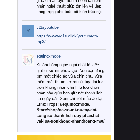
giác êm ái tuyệt đối mà còn là điểm
nhấn nghệ thuật giúp tôn lên vẻ đẹp
sang trọng cho toàn bộ kiến trúc nội
thất.
yt1syoutube
Tuy nhiên, giữa thị trường đa dạng
Y
với vô vàn thương hiệu và mẫu mã
https://www-yt1s.click/youtube-to-
như hiện nay, làm thế nào để chọn
mp3/
được những bộ chăn ga gối đệm cao
cấp thực sự chất lượng, phù hợp với
equinoxmode
khí hậu và nhu cầu sử dụng của gia
đình? Hãy cùng chúng tôi đi tìm lời
Đi làm hàng ngày ngại nhất là việc
giải đáp chi tiết qua bài viết dưới đây.
giặt ủi sơ mi phức tạp. Nếu bạn đang
tìm một chiếc áo vừa chỉn chu, vừa
1. Tại sao các gia đình hiện đại lại ưa
mềm mát thì áo sơ mi nữ tay dài lụa
chuộng chăn ga gối đệm cao cấp?
trơn không nhăn chính là lựa chọn
hoàn hảo giúp bạn giữ nét thanh lịch
Khác với các dòng sản phẩm thông
cả ngày dài. Xem chi tiết mẫu áo tại:
thường, những bộ chăn ga gối đệm
Link: Https: //equinoxmode.
cao cấp trải qua quy trình sản xuất
Store/shop/ao-so-mi-nu-tay-dai-
nghiêm ngặt từ khâu chọn lọc nguyên
cong-so-thanh-lich-quy-phaichat-
liệu tự nhiên đến công nghệ dệt
vai-lua-tronkhong-nhanthoang-mat/
nhuộm hiện đại không chứa hóa chất
độc hại. Khi sử dụng dòng sản phẩm
này, bạn sẽ cảm nhận rõ rệt sự khác