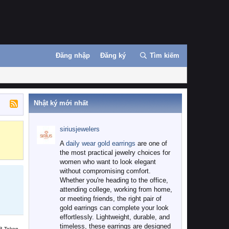
Đăng nhập
Đăng ký
Tìm kiếm
Nhật ký mới nhất
siriusjewelers
Binance
MEXC
A
daily wear gold earrings
are one of
the most practical jewelry choices for
women who want to look elegant
without compromising comfort.
Whether you're heading to the office,
attending college, working from home,
or meeting friends, the right pair of
gold earrings can complete your look
effortlessly. Lightweight, durable, and
timeless, these earrings are designed
B Token