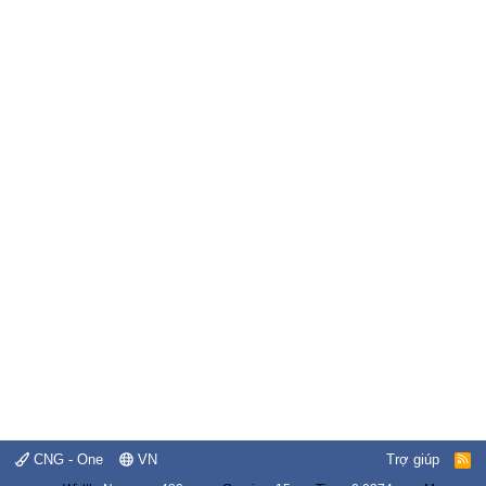
CNG - One
VN
Trợ giúp
R
S