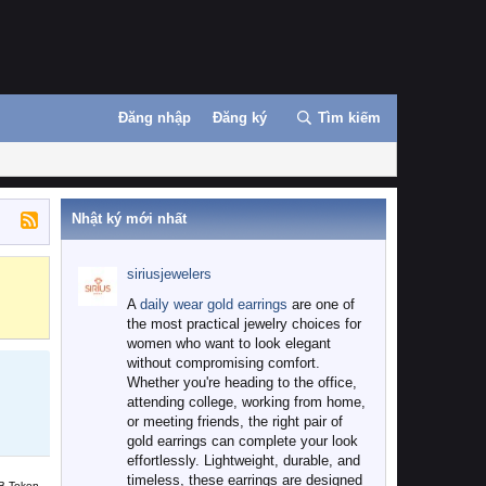
Đăng nhập
Đăng ký
Tìm kiếm
Nhật ký mới nhất
siriusjewelers
Binance
MEXC
A
daily wear gold earrings
are one of
the most practical jewelry choices for
women who want to look elegant
without compromising comfort.
Whether you're heading to the office,
attending college, working from home,
or meeting friends, the right pair of
gold earrings can complete your look
effortlessly. Lightweight, durable, and
timeless, these earrings are designed
B Token