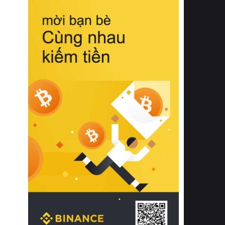
biệt từ bề mặt vải mềm mịn, khả năng
thoáng khí tuyệt vời cho đến độ đàn
hồi chuẩn xác của phần đệm nâng đỡ
cột sống.
Bên cạnh đó, việc lựa chọn các dòng
sản phẩm đạt chuẩn chất lượng quốc
tế còn giúp ngăn ngừa tình trạng kích
ứng da, hạn chế sự phát triển của vi
khuẩn và nấm mốc trong điều kiện
thời tiết nóng ẩm. Bạn có thể tìm hiểu
thêm các nghiên cứu khoa học về tác
động của giấc ngủ và môi trường
phòng ngủ đối với sức khỏe con
người tại Sleep Foundation (External
Link) để có cái nhìn toàn diện hơn.
2. Các tiêu chí vàng khi lựa chọn
chăn ga gối đệm cao cấp cho phòng
ngủ
Để sở hữu một bộ chăn ga gối đệm
cao cấp hoàn hảo cả về thẩm mỹ lẫn
công năng, người tiêu dùng cần cân
nhắc kỹ lưỡng các tiêu chí quan trọng