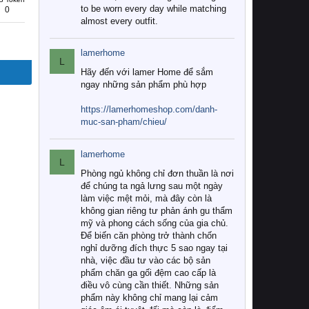
to be worn every day while matching
0
almost every outfit.
lamerhome
L
Hãy đến với lamer Home để sắm
ngay những sản phẩm phù hợp
https://lamerhomeshop.com/danh-
muc-san-pham/chieu/
lamerhome
L
Phòng ngủ không chỉ đơn thuần là nơi
để chúng ta ngả lưng sau một ngày
làm việc mệt mỏi, mà đây còn là
không gian riêng tư phản ánh gu thẩm
mỹ và phong cách sống của gia chủ.
Để biến căn phòng trở thành chốn
nghỉ dưỡng đích thực 5 sao ngay tại
nhà, việc đầu tư vào các bộ sản
phẩm chăn ga gối đệm cao cấp là
điều vô cùng cần thiết. Những sản
phẩm này không chỉ mang lại cảm