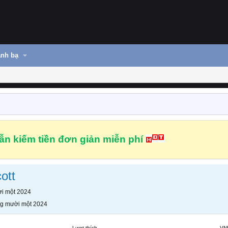
nh bạ
n kiếm tiền đơn giản miễn phí
ott
i một 2024
g mười một 2024
Lượt thích
VN