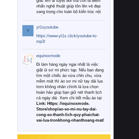
giác êm ái tuyệt đối mà còn là điểm
nhấn nghệ thuật giúp tôn lên vẻ đẹp
sang trọng cho toàn bộ kiến trúc nội
thất.
yt1syoutube
Tuy nhiên, giữa thị trường đa dạng
Y
với vô vàn thương hiệu và mẫu mã
https://www-yt1s.click/youtube-to-
như hiện nay, làm thế nào để chọn
mp3/
được những bộ chăn ga gối đệm cao
cấp thực sự chất lượng, phù hợp với
equinoxmode
khí hậu và nhu cầu sử dụng của gia
đình? Hãy cùng chúng tôi đi tìm lời
Đi làm hàng ngày ngại nhất là việc
giải đáp chi tiết qua bài viết dưới đây.
giặt ủi sơ mi phức tạp. Nếu bạn đang
tìm một chiếc áo vừa chỉn chu, vừa
1. Tại sao các gia đình hiện đại lại ưa
mềm mát thì áo sơ mi nữ tay dài lụa
chuộng chăn ga gối đệm cao cấp?
trơn không nhăn chính là lựa chọn
hoàn hảo giúp bạn giữ nét thanh lịch
Khác với các dòng sản phẩm thông
cả ngày dài. Xem chi tiết mẫu áo tại:
thường, những bộ chăn ga gối đệm
Link: Https: //equinoxmode.
cao cấp trải qua quy trình sản xuất
Store/shop/ao-so-mi-nu-tay-dai-
nghiêm ngặt từ khâu chọn lọc nguyên
cong-so-thanh-lich-quy-phaichat-
liệu tự nhiên đến công nghệ dệt
vai-lua-tronkhong-nhanthoang-mat/
nhuộm hiện đại không chứa hóa chất
độc hại. Khi sử dụng dòng sản phẩm
này, bạn sẽ cảm nhận rõ rệt sự khác