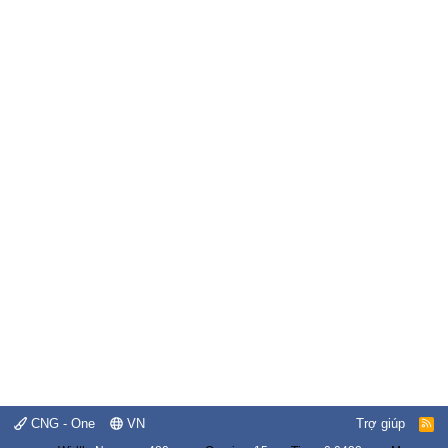
CNG - One
VN
Trợ giúp
R
S