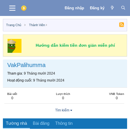
Đăng nhập
Đăng ký
Trang Chủ
Thành Viên
Hướng dẫn kiếm tiền đơn giản miễn phí
VakPalihumma
Tham gia
9 Tháng mười 2024
Hoạt động cuối
9 Tháng mười 2024
Bài viết
Lượt thích
VNB Token
0
0
0
Tìm kiếm
Tường nhà
Bài đăng
Thông tin