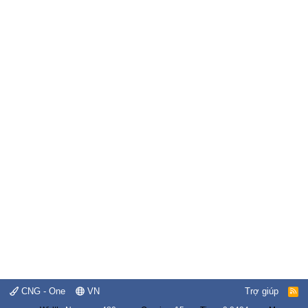
CNG - One
VN
Trợ giúp
R
S