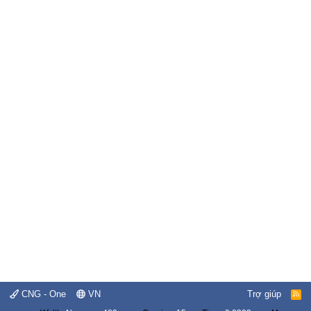
CNG - One
VN
Trợ giúp
R
S