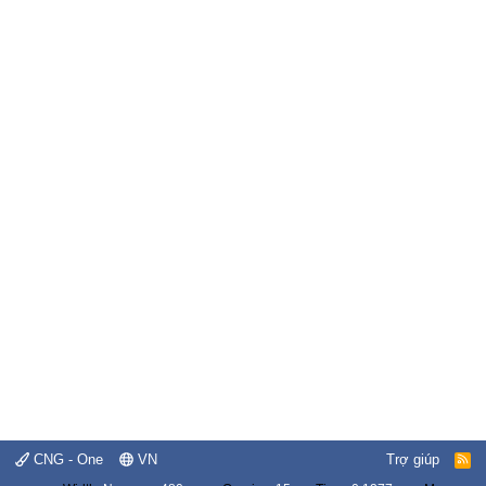
CNG - One
VN
Trợ giúp
R
S