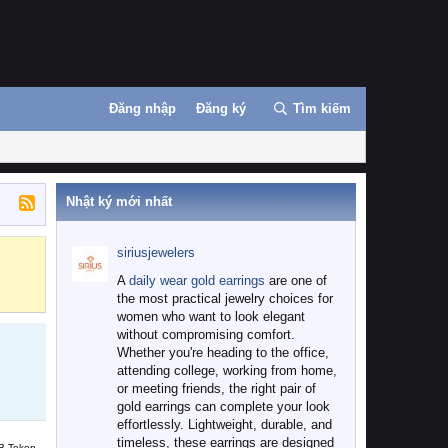
Đăng nhập
Đăng ký
Tìm kiếm
Nhật ký mới nhất
siriusjewelers
Binance
MEXC
A
daily wear gold earrings
are one of
the most practical jewelry choices for
women who want to look elegant
without compromising comfort.
Whether you're heading to the office,
attending college, working from home,
or meeting friends, the right pair of
gold earrings can complete your look
effortlessly. Lightweight, durable, and
timeless, these earrings are designed
B Token