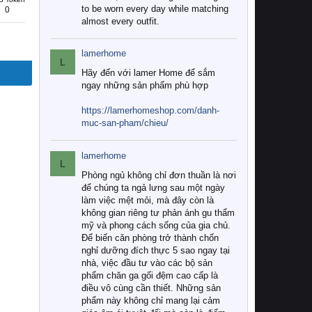
to be worn every day while matching
0
almost every outfit.
lamerhome
L
Hãy đến với lamer Home để sắm
ngay những sản phẩm phù hợp
https://lamerhomeshop.com/danh-
muc-san-pham/chieu/
lamerhome
L
Phòng ngủ không chỉ đơn thuần là nơi
để chúng ta ngả lưng sau một ngày
làm việc mệt mỏi, mà đây còn là
không gian riêng tư phản ánh gu thẩm
mỹ và phong cách sống của gia chủ.
Để biến căn phòng trở thành chốn
nghỉ dưỡng đích thực 5 sao ngay tại
nhà, việc đầu tư vào các bộ sản
phẩm chăn ga gối đệm cao cấp là
điều vô cùng cần thiết. Những sản
phẩm này không chỉ mang lại cảm