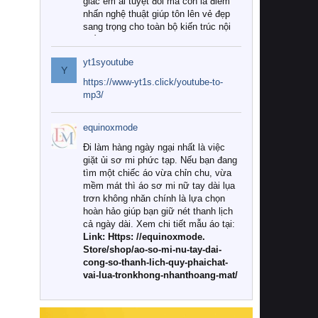
giác êm ái tuyệt đối mà còn là điểm
nhấn nghệ thuật giúp tôn lên vẻ đẹp
sang trọng cho toàn bộ kiến trúc nội
thất.
yt1syoutube
Tuy nhiên, giữa thị trường đa dạng
Y
với vô vàn thương hiệu và mẫu mã
https://www-yt1s.click/youtube-to-
như hiện nay, làm thế nào để chọn
mp3/
được những bộ chăn ga gối đệm cao
cấp thực sự chất lượng, phù hợp với
equinoxmode
khí hậu và nhu cầu sử dụng của gia
đình? Hãy cùng chúng tôi đi tìm lời
Đi làm hàng ngày ngại nhất là việc
giải đáp chi tiết qua bài viết dưới đây.
giặt ủi sơ mi phức tạp. Nếu bạn đang
tìm một chiếc áo vừa chỉn chu, vừa
1. Tại sao các gia đình hiện đại lại ưa
mềm mát thì áo sơ mi nữ tay dài lụa
chuộng chăn ga gối đệm cao cấp?
trơn không nhăn chính là lựa chọn
hoàn hảo giúp bạn giữ nét thanh lịch
Khác với các dòng sản phẩm thông
cả ngày dài. Xem chi tiết mẫu áo tại:
thường, những bộ chăn ga gối đệm
Link: Https: //equinoxmode.
cao cấp trải qua quy trình sản xuất
Store/shop/ao-so-mi-nu-tay-dai-
nghiêm ngặt từ khâu chọn lọc nguyên
cong-so-thanh-lich-quy-phaichat-
liệu tự nhiên đến công nghệ dệt
vai-lua-tronkhong-nhanthoang-mat/
nhuộm hiện đại không chứa hóa chất
độc hại. Khi sử dụng dòng sản phẩm
này, bạn sẽ cảm nhận rõ rệt sự khác