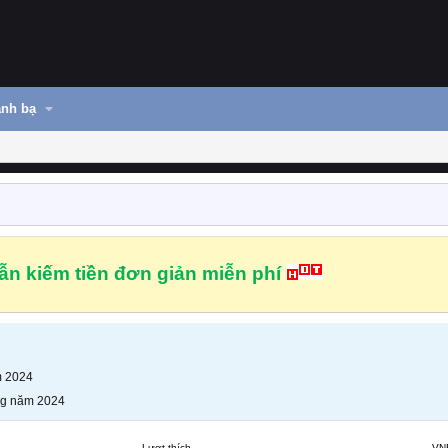
nh bạ
n kiếm tiền đơn giản miễn phí
m 2024
ng năm 2024
Lượt thích
VN