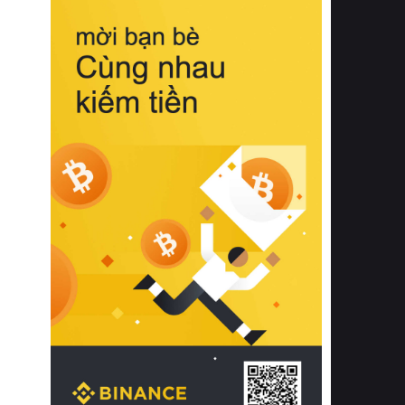
biệt từ bề mặt vải mềm mịn, khả năng
thoáng khí tuyệt vời cho đến độ đàn
hồi chuẩn xác của phần đệm nâng đỡ
cột sống.
Bên cạnh đó, việc lựa chọn các dòng
sản phẩm đạt chuẩn chất lượng quốc
tế còn giúp ngăn ngừa tình trạng kích
ứng da, hạn chế sự phát triển của vi
khuẩn và nấm mốc trong điều kiện
thời tiết nóng ẩm. Bạn có thể tìm hiểu
thêm các nghiên cứu khoa học về tác
động của giấc ngủ và môi trường
phòng ngủ đối với sức khỏe con
người tại Sleep Foundation (External
Link) để có cái nhìn toàn diện hơn.
2. Các tiêu chí vàng khi lựa chọn
chăn ga gối đệm cao cấp cho phòng
ngủ
Để sở hữu một bộ chăn ga gối đệm
cao cấp hoàn hảo cả về thẩm mỹ lẫn
công năng, người tiêu dùng cần cân
nhắc kỹ lưỡng các tiêu chí quan trọng