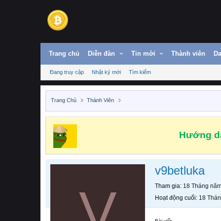
Trang chủ
Diễn đàn
Tin mới
Thành viên
Da
Đang truy cập
Nhật ký mới
Tìm kiếm
Trang Chủ
Thành Viên
Hướng dẫ
v9betluka
V
Tham gia
18 Tháng nă
Hoạt động cuối
18 Thá
Bài viết