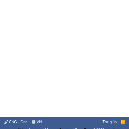
CNG - One
VN
Trợ giúp
R
S