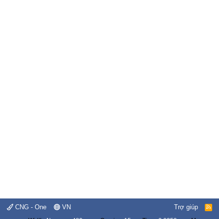
CNG - One
VN
Trợ giúp
R
S