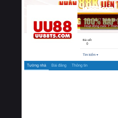
uu88t5com
Tham gia
7 Tháng bảy
Hoạt động cuối
7 Thán
Bài viết
0
Tìm kiếm
Tường nhà
Bài đăng
Thông tin