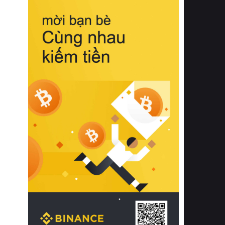
biệt từ bề mặt vải mềm mịn, khả năng
thoáng khí tuyệt vời cho đến độ đàn
hồi chuẩn xác của phần đệm nâng đỡ
cột sống.
Bên cạnh đó, việc lựa chọn các dòng
sản phẩm đạt chuẩn chất lượng quốc
tế còn giúp ngăn ngừa tình trạng kích
ứng da, hạn chế sự phát triển của vi
khuẩn và nấm mốc trong điều kiện
thời tiết nóng ẩm. Bạn có thể tìm hiểu
thêm các nghiên cứu khoa học về tác
động của giấc ngủ và môi trường
phòng ngủ đối với sức khỏe con
người tại Sleep Foundation (External
Link) để có cái nhìn toàn diện hơn.
2. Các tiêu chí vàng khi lựa chọn
chăn ga gối đệm cao cấp cho phòng
ngủ
Để sở hữu một bộ chăn ga gối đệm
cao cấp hoàn hảo cả về thẩm mỹ lẫn
công năng, người tiêu dùng cần cân
nhắc kỹ lưỡng các tiêu chí quan trọng