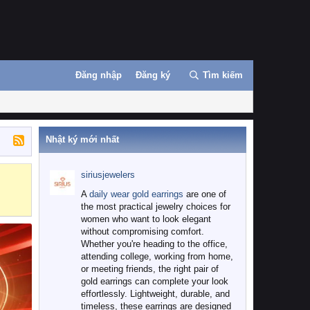
Đăng nhập
Đăng ký
Tìm kiếm
Nhật ký mới nhất
siriusjewelers
Binance
MEXC
A
daily wear gold earrings
are one of
the most practical jewelry choices for
women who want to look elegant
without compromising comfort.
Whether you're heading to the office,
attending college, working from home,
or meeting friends, the right pair of
gold earrings can complete your look
effortlessly. Lightweight, durable, and
timeless, these earrings are designed