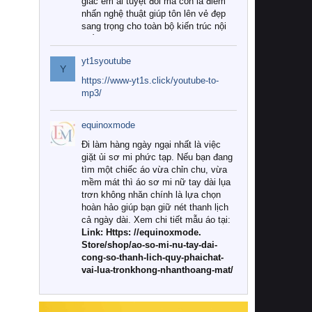
giác êm ái tuyệt đối mà còn là điểm
nhấn nghệ thuật giúp tôn lên vẻ đẹp
sang trọng cho toàn bộ kiến trúc nội
thất.
yt1syoutube
Tuy nhiên, giữa thị trường đa dạng
Y
với vô vàn thương hiệu và mẫu mã
https://www-yt1s.click/youtube-to-
như hiện nay, làm thế nào để chọn
mp3/
được những bộ chăn ga gối đệm cao
cấp thực sự chất lượng, phù hợp với
equinoxmode
khí hậu và nhu cầu sử dụng của gia
đình? Hãy cùng chúng tôi đi tìm lời
Đi làm hàng ngày ngại nhất là việc
giải đáp chi tiết qua bài viết dưới đây.
giặt ủi sơ mi phức tạp. Nếu bạn đang
tìm một chiếc áo vừa chỉn chu, vừa
1. Tại sao các gia đình hiện đại lại ưa
mềm mát thì áo sơ mi nữ tay dài lụa
chuộng chăn ga gối đệm cao cấp?
trơn không nhăn chính là lựa chọn
hoàn hảo giúp bạn giữ nét thanh lịch
Khác với các dòng sản phẩm thông
cả ngày dài. Xem chi tiết mẫu áo tại:
thường, những bộ chăn ga gối đệm
Link: Https: //equinoxmode.
cao cấp trải qua quy trình sản xuất
Store/shop/ao-so-mi-nu-tay-dai-
nghiêm ngặt từ khâu chọn lọc nguyên
cong-so-thanh-lich-quy-phaichat-
liệu tự nhiên đến công nghệ dệt
vai-lua-tronkhong-nhanthoang-mat/
nhuộm hiện đại không chứa hóa chất
độc hại. Khi sử dụng dòng sản phẩm
này, bạn sẽ cảm nhận rõ rệt sự khác