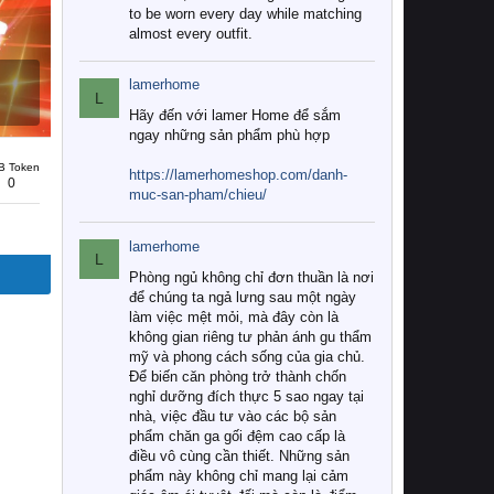
to be worn every day while matching
almost every outfit.
lamerhome
L
Hãy đến với lamer Home để sắm
ngay những sản phẩm phù hợp
B Token
https://lamerhomeshop.com/danh-
0
muc-san-pham/chieu/
lamerhome
L
Phòng ngủ không chỉ đơn thuần là nơi
để chúng ta ngả lưng sau một ngày
làm việc mệt mỏi, mà đây còn là
không gian riêng tư phản ánh gu thẩm
mỹ và phong cách sống của gia chủ.
Để biến căn phòng trở thành chốn
nghỉ dưỡng đích thực 5 sao ngay tại
nhà, việc đầu tư vào các bộ sản
phẩm chăn ga gối đệm cao cấp là
điều vô cùng cần thiết. Những sản
phẩm này không chỉ mang lại cảm