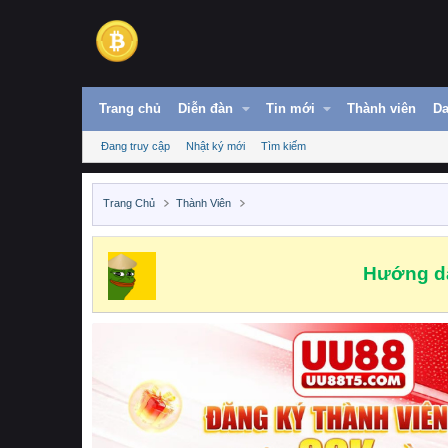
Trang chủ
Diễn đàn
Tin mới
Thành viên
Da
Đang truy cập
Nhật ký mới
Tìm kiếm
Trang Chủ
Thành Viên
Hướng dẫ