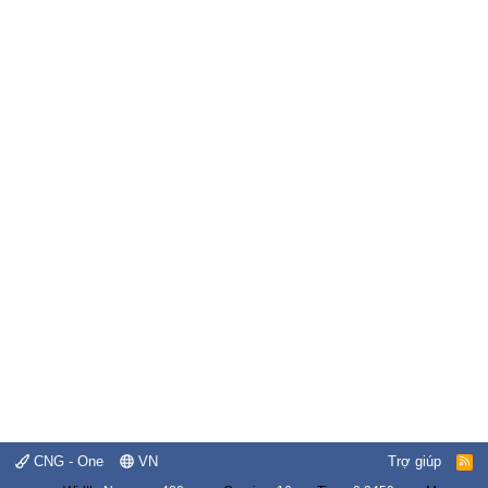
CNG - One
VN
Trợ giúp
R
S