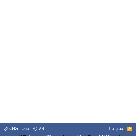
CNG - One
VN
Trợ giúp
R
S