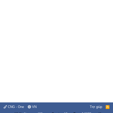
CNG - One
VN
Trợ giúp
R
S