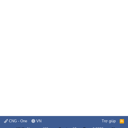
CNG - One
VN
Trợ giúp
R
S