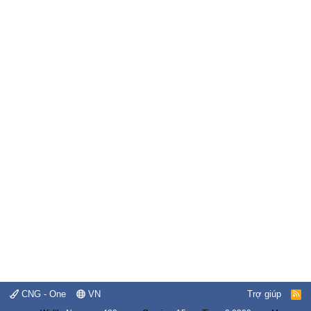
CNG - One
VN
Trợ giúp
R
S