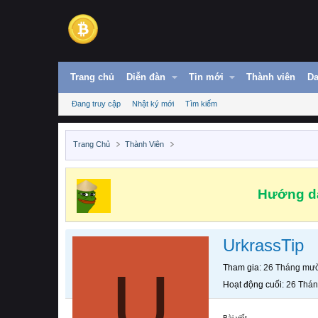
Trang chủ
Diễn đàn
Tin mới
Thành viên
Da
Đang truy cập
Nhật ký mới
Tìm kiếm
Trang Chủ
Thành Viên
Hướng dẫ
UrkrassTip
U
Tham gia
26 Tháng mườ
Hoạt động cuối
26 Thán
Bài viết