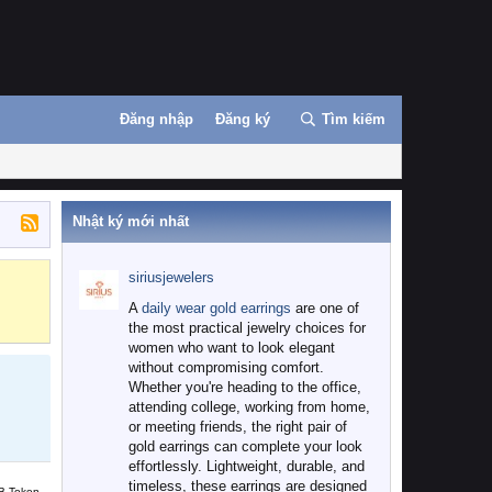
Đăng nhập
Đăng ký
Tìm kiếm
Nhật ký mới nhất
siriusjewelers
Binance
MEXC
A
daily wear gold earrings
are one of
the most practical jewelry choices for
women who want to look elegant
without compromising comfort.
Whether you're heading to the office,
attending college, working from home,
or meeting friends, the right pair of
gold earrings can complete your look
effortlessly. Lightweight, durable, and
timeless, these earrings are designed
B Token