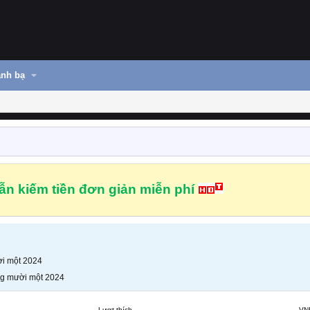
nh bạ
n kiếm tiền đơn giản miễn phí
i một 2024
g mười một 2024
Lượt thích
VN