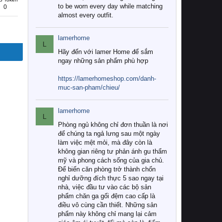
to be worn every day while matching
0
almost every outfit.
lamerhome
L
Hãy đến với lamer Home để sắm
ngay những sản phẩm phù hợp
https://lamerhomeshop.com/danh-
muc-san-pham/chieu/
lamerhome
L
Phòng ngủ không chỉ đơn thuần là nơi
để chúng ta ngả lưng sau một ngày
làm việc mệt mỏi, mà đây còn là
không gian riêng tư phản ánh gu thẩm
mỹ và phong cách sống của gia chủ.
Để biến căn phòng trở thành chốn
nghỉ dưỡng đích thực 5 sao ngay tại
nhà, việc đầu tư vào các bộ sản
phẩm chăn ga gối đệm cao cấp là
điều vô cùng cần thiết. Những sản
phẩm này không chỉ mang lại cảm