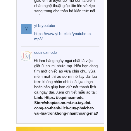
giác êm ái tuyệt đối mà còn là điểm
nhấn nghệ thuật giúp tôn lên vẻ đẹp
sang trọng cho toàn bộ kiến trúc nội
thất.
yt1syoutube
Tuy nhiên, giữa thị trường đa dạng
Y
với vô vàn thương hiệu và mẫu mã
https://www-yt1s.click/youtube-to-
như hiện nay, làm thế nào để chọn
mp3/
được những bộ chăn ga gối đệm cao
cấp thực sự chất lượng, phù hợp với
equinoxmode
khí hậu và nhu cầu sử dụng của gia
đình? Hãy cùng chúng tôi đi tìm lời
Đi làm hàng ngày ngại nhất là việc
giải đáp chi tiết qua bài viết dưới đây.
giặt ủi sơ mi phức tạp. Nếu bạn đang
tìm một chiếc áo vừa chỉn chu, vừa
1. Tại sao các gia đình hiện đại lại ưa
mềm mát thì áo sơ mi nữ tay dài lụa
chuộng chăn ga gối đệm cao cấp?
trơn không nhăn chính là lựa chọn
hoàn hảo giúp bạn giữ nét thanh lịch
Khác với các dòng sản phẩm thông
cả ngày dài. Xem chi tiết mẫu áo tại:
thường, những bộ chăn ga gối đệm
Link: Https: //equinoxmode.
cao cấp trải qua quy trình sản xuất
Store/shop/ao-so-mi-nu-tay-dai-
nghiêm ngặt từ khâu chọn lọc nguyên
cong-so-thanh-lich-quy-phaichat-
liệu tự nhiên đến công nghệ dệt
vai-lua-tronkhong-nhanthoang-mat/
nhuộm hiện đại không chứa hóa chất
độc hại. Khi sử dụng dòng sản phẩm
này, bạn sẽ cảm nhận rõ rệt sự khác