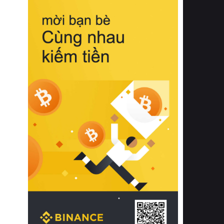
biệt từ bề mặt vải mềm mịn, khả năng
thoáng khí tuyệt vời cho đến độ đàn
hồi chuẩn xác của phần đệm nâng đỡ
cột sống.
Bên cạnh đó, việc lựa chọn các dòng
sản phẩm đạt chuẩn chất lượng quốc
tế còn giúp ngăn ngừa tình trạng kích
ứng da, hạn chế sự phát triển của vi
khuẩn và nấm mốc trong điều kiện
thời tiết nóng ẩm. Bạn có thể tìm hiểu
thêm các nghiên cứu khoa học về tác
động của giấc ngủ và môi trường
phòng ngủ đối với sức khỏe con
người tại Sleep Foundation (External
Link) để có cái nhìn toàn diện hơn.
2. Các tiêu chí vàng khi lựa chọn
chăn ga gối đệm cao cấp cho phòng
ngủ
Để sở hữu một bộ chăn ga gối đệm
cao cấp hoàn hảo cả về thẩm mỹ lẫn
công năng, người tiêu dùng cần cân
nhắc kỹ lưỡng các tiêu chí quan trọng