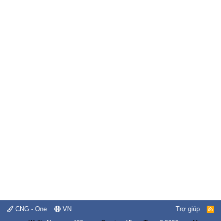
CNG - One
VN
Trợ giúp
R
S