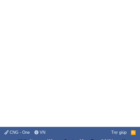
CNG - One
VN
Trợ giúp
R
S