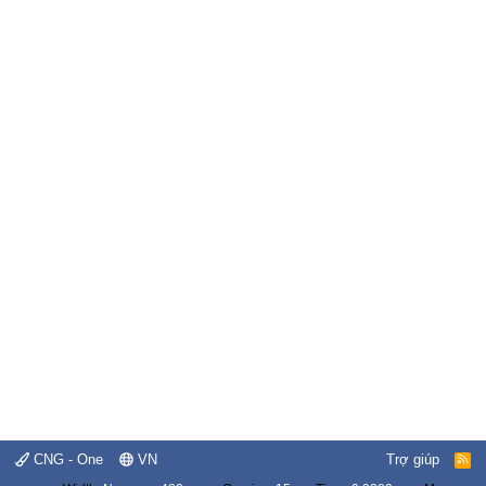
CNG - One
VN
Trợ giúp
R
S