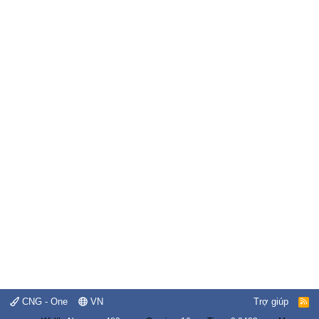
CNG - One
VN
Trợ giúp
R
S