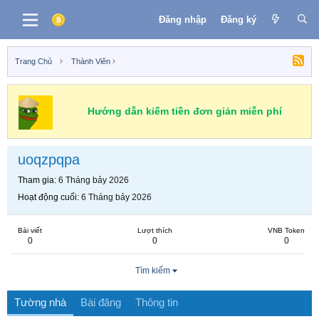
Đăng nhập
Đăng ký
Trang Chủ
Thành Viên
Hướng dẫn kiếm tiền đơn giản miễn phí
uoqzpqpa
Tham gia
6 Tháng bảy 2026
Hoạt động cuối
6 Tháng bảy 2026
Bài viết
Lượt thích
VNB Token
0
0
0
Tìm kiếm
Tường nhà
Bài đăng
Thông tin