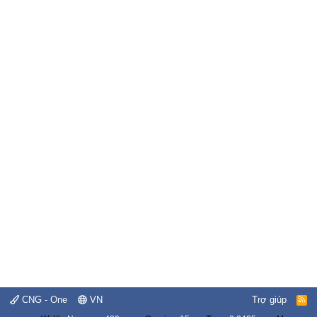
CNG - One
VN
Trợ giúp
R
S