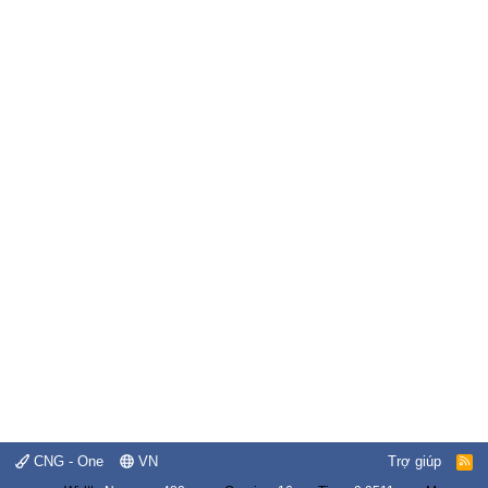
CNG - One
VN
Trợ giúp
R
S