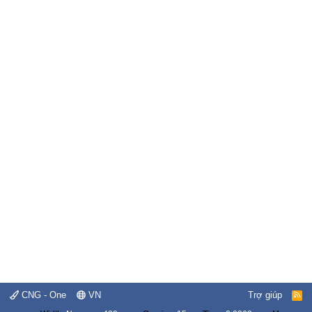
CNG - One
VN
Trợ giúp
R
S