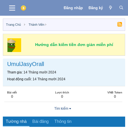
Đăng nhập
Đăng ký
Trang Chủ
Thành Viên
Hướng dẫn kiếm tiền đơn giản miễn phí
UmulJasyOrall
Tham gia
14 Tháng mười 2024
Hoạt động cuối
14 Tháng mười 2024
Bài viết
Lượt thích
VNB Token
0
0
0
Tìm kiếm
Tường nhà
Bài đăng
Thông tin