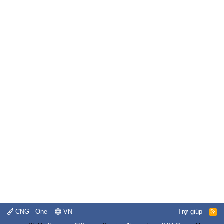
CNG - One
VN
Trợ giúp
R
S