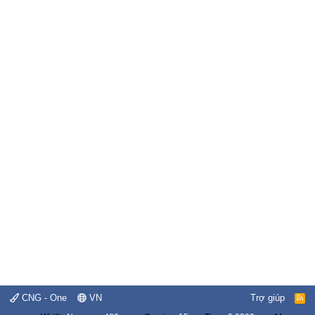
CNG - One
VN
Trợ giúp
R
S