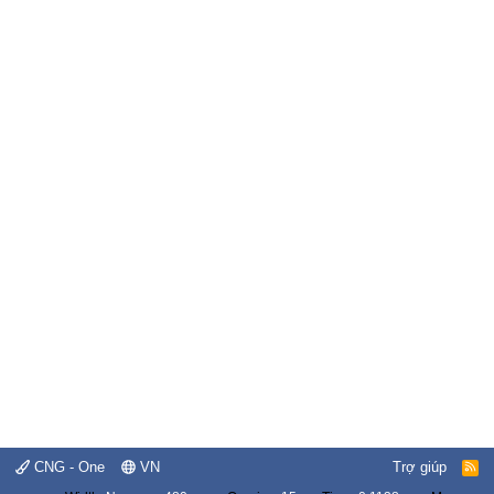
CNG - One
VN
Trợ giúp
R
S