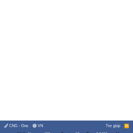
CNG - One
VN
Trợ giúp
R
S