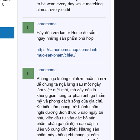
to be worn every day while matching
0
almost every outfit.
lamerhome
L
Hãy đến với lamer Home để sắm
ngay những sản phẩm phù hợp
https://lamerhomeshop.com/danh-
muc-san-pham/chieu/
lamerhome
L
Phòng ngủ không chỉ đơn thuần là nơi
để chúng ta ngả lưng sau một ngày
làm việc mệt mỏi, mà đây còn là
không gian riêng tư phản ánh gu thẩm
mỹ và phong cách sống của gia chủ.
Để biến căn phòng trở thành chốn
nghỉ dưỡng đích thực 5 sao ngay tại
nhà, việc đầu tư vào các bộ sản
phẩm chăn ga gối đệm cao cấp là
điều vô cùng cần thiết. Những sản
phẩm này không chỉ mang lại cảm