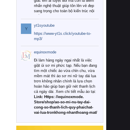
giác êm ái tuyệt đối mà còn là điểm
nhấn nghệ thuật giúp tôn lên vẻ đẹp
sang trọng cho toàn bộ kiến trúc nội
thất.
yt1syoutube
Tuy nhiên, giữa thị trường đa dạng
Y
với vô vàn thương hiệu và mẫu mã
https://www-yt1s.click/youtube-to-
như hiện nay, làm thế nào để chọn
mp3/
được những bộ chăn ga gối đệm cao
cấp thực sự chất lượng, phù hợp với
equinoxmode
khí hậu và nhu cầu sử dụng của gia
đình? Hãy cùng chúng tôi đi tìm lời
Đi làm hàng ngày ngại nhất là việc
giải đáp chi tiết qua bài viết dưới đây.
giặt ủi sơ mi phức tạp. Nếu bạn đang
tìm một chiếc áo vừa chỉn chu, vừa
1. Tại sao các gia đình hiện đại lại ưa
mềm mát thì áo sơ mi nữ tay dài lụa
chuộng chăn ga gối đệm cao cấp?
trơn không nhăn chính là lựa chọn
hoàn hảo giúp bạn giữ nét thanh lịch
Khác với các dòng sản phẩm thông
cả ngày dài. Xem chi tiết mẫu áo tại:
thường, những bộ chăn ga gối đệm
Link: Https: //equinoxmode.
cao cấp trải qua quy trình sản xuất
Store/shop/ao-so-mi-nu-tay-dai-
nghiêm ngặt từ khâu chọn lọc nguyên
cong-so-thanh-lich-quy-phaichat-
liệu tự nhiên đến công nghệ dệt
vai-lua-tronkhong-nhanthoang-mat/
nhuộm hiện đại không chứa hóa chất
độc hại. Khi sử dụng dòng sản phẩm
này, bạn sẽ cảm nhận rõ rệt sự khác