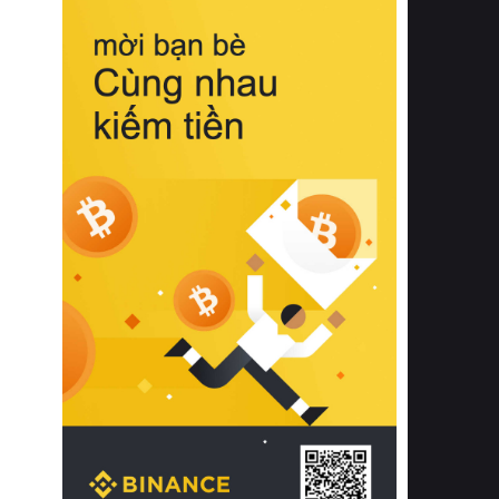
biệt từ bề mặt vải mềm mịn, khả năng
thoáng khí tuyệt vời cho đến độ đàn
hồi chuẩn xác của phần đệm nâng đỡ
cột sống.
Bên cạnh đó, việc lựa chọn các dòng
sản phẩm đạt chuẩn chất lượng quốc
tế còn giúp ngăn ngừa tình trạng kích
ứng da, hạn chế sự phát triển của vi
khuẩn và nấm mốc trong điều kiện
thời tiết nóng ẩm. Bạn có thể tìm hiểu
thêm các nghiên cứu khoa học về tác
động của giấc ngủ và môi trường
phòng ngủ đối với sức khỏe con
người tại Sleep Foundation (External
Link) để có cái nhìn toàn diện hơn.
2. Các tiêu chí vàng khi lựa chọn
chăn ga gối đệm cao cấp cho phòng
ngủ
Để sở hữu một bộ chăn ga gối đệm
cao cấp hoàn hảo cả về thẩm mỹ lẫn
công năng, người tiêu dùng cần cân
nhắc kỹ lưỡng các tiêu chí quan trọng