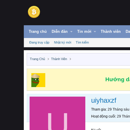
Trang chủ
Diễn đàn
Tin mới
Thành viên
Da
Đang truy cập
Nhật ký mới
Tìm kiếm
Trang Chủ
Thành Viên
Hướng dẫ
uiyhaxzf
U
Tham gia
29 Tháng sáu
Hoạt động cuối
29 Thán
Bài viết