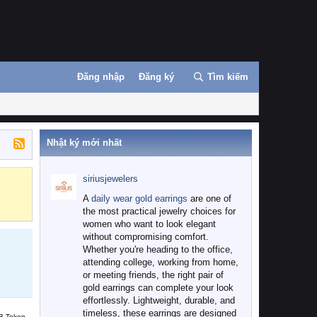
Đăng nhập
Đăng ký
Tìm kiếm
Nhật ký mới nhất
siriusjewelers
Binance
MEXC
A
daily wear gold earrings
are one of
the most practical jewelry choices for
women who want to look elegant
without compromising comfort.
Whether you're heading to the office,
attending college, working from home,
or meeting friends, the right pair of
gold earrings can complete your look
effortlessly. Lightweight, durable, and
timeless, these earrings are designed
B Token