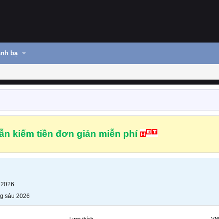
nh bạ
n kiếm tiền đơn giản miễn phí
 2026
g sáu 2026
Lượt thích
VN