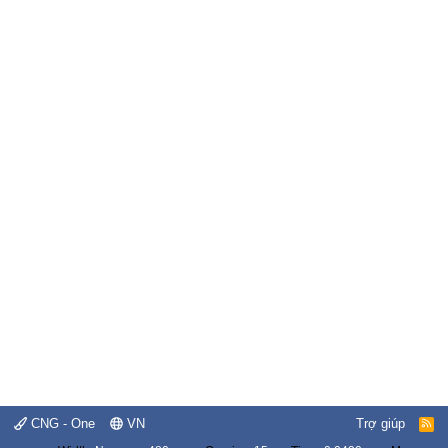
CNG - One
VN
Trợ giúp
R
S