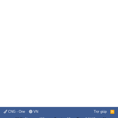
CNG - One
VN
Trợ giúp
R
S