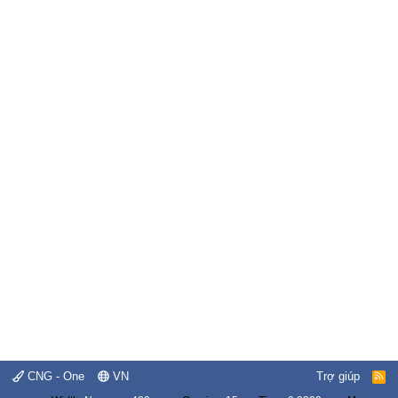
CNG - One
VN
Trợ giúp
R
S