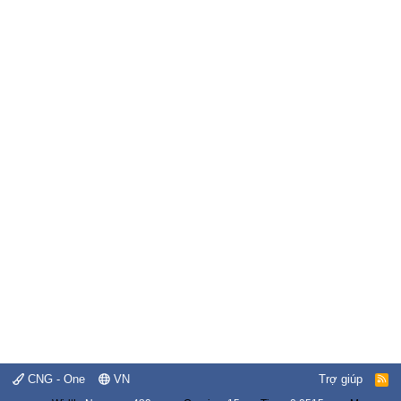
CNG - One
VN
Trợ giúp
R
S