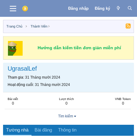
Đăng nhập
Đăng ký
Trang Chủ
Thành Viên
Hướng dẫn kiếm tiền đơn giản miễn phí
UgrasalLef
Tham gia
31 Tháng mười 2024
Hoạt động cuối
31 Tháng mười 2024
Bài viết
Lượt thích
VNB Token
0
0
0
Tìm kiếm
Tường nhà
Bài đăng
Thông tin